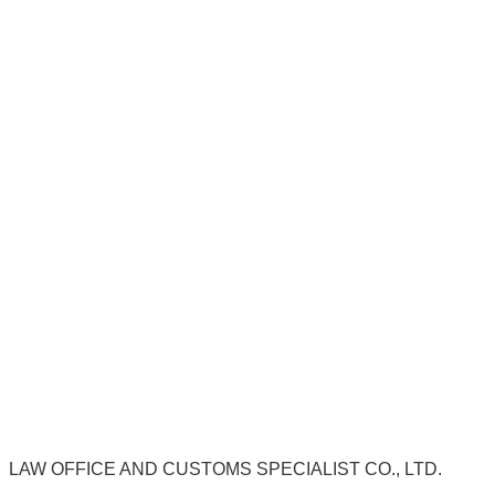
เจ้าหน้าที่ศุลกากรจับสินค้านำเข้า
–
ส่งออกตกเป็นคดี
ศุลกากร
ธุรกิจได้รับความเสียหาย
เพราะปัญหาคดีภาษีศุลกากร
คุณ
ต้องจ่ายภาษีอากรศุลกากรเพิ่มสูงขึ้น
ธุรกิจต้องจ่ายภาษีอากร
ย้อนหลังเพิ่ม ธุรกิจต้องชำระภาษีอากรเพิ่มสูงขึ้นจนขายสินค้า
ขาดทุนไม่มีกำไร
สินค้าถูกศุลกากรยึดตกเป็นของแผ่นดิน
ธุรกิจได้รับความเสียหายเพราะซื้อสินค้ามาขายแต่ไม่มีสินค้าให้
ขายเพราะโดนศุลกากรยึดไปแล้ว
กรณีสินค้านำเข้าในอดีตได้
นำผ่านศุลกากรชำระภาษีไปเรียบร้อยแล้ว แต่ถูกศุลกากร
ติดตามจับย้อนหลัง เพื่อสั่งให้ชำระภาษีอากรเพิ่มขึ้น จึงส่งผลก
ระทบต่องบต้นทุน
LAW OFFICE AND CUSTOMS SPECIALIST CO., LTD.